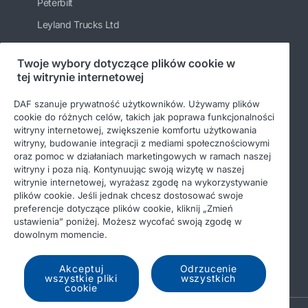
Peterbilt
Leyland Trucks Ltd
Twoje wybory dotyczące plików cookie w
tej witrynie internetowej
Bądź na bieżąco
DAF szanuje prywatność użytkowników. Używamy plików
cookie do różnych celów, takich jak poprawa funkcjonalności
witryny internetowej, zwiększenie komfortu użytkowania
witryny, budowanie integracji z mediami społecznościowymi
oraz pomoc w działaniach marketingowych w ramach naszej
witryny i poza nią. Kontynuując swoją wizytę w naszej
witrynie internetowej, wyrażasz zgodę na wykorzystywanie
plików cookie. Jeśli jednak chcesz dostosować swoje
preferencje dotyczące plików cookie, kliknij „Zmień
© 2026 DAF
Nota prawna
ustawienia” poniżej. Możesz wycofać swoją zgodę w
dowolnym momencie.
Ochrona danych osobowych
Warunki ogólne
Income Tax Report
DAF i pliki cookie
Akceptuj
Odrzucenie
wszystkie pliki
wszystkich
cookie