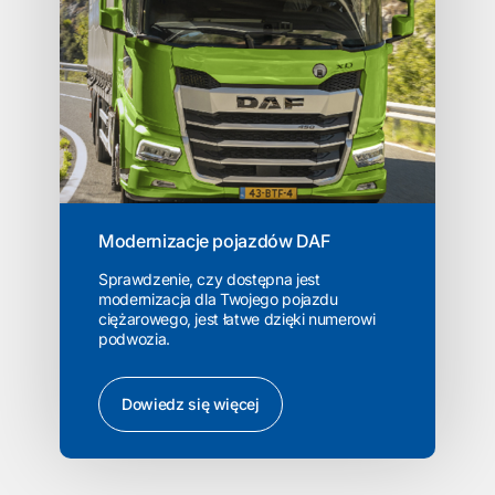
Modernizacje pojazdów DAF
Sprawdzenie, czy dostępna jest
modernizacja dla Twojego pojazdu
ciężarowego, jest łatwe dzięki numerowi
podwozia.
Dowiedz się więcej