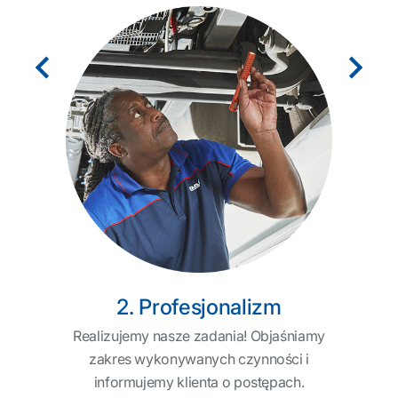
odzą
zemu
pot
ymi
lub
w H
na
He
 jak
ru
h
2. Profesjonalizm
Realizujemy nasze zadania! Objaśniamy
zakres wykonywanych czynności i
informujemy klienta o postępach.