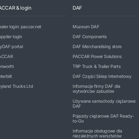
ACCAR & login
DAF
aler login: paccar.net
Muzeum DAF
pplier login
DAF Components
yDAF portal
DAF Merchandising store
ACCAR
PACCAR Power Solutions
enworth
TRP Truck & Trailer Parts
terbilt
DAF Części Sklep Internetowy
yland Trucks Ltd
Informacje firmy DAF dla
wytwórców zabudów
Używane samochody ciężarowe
DAF
Pojazdy ciężarowe DAF Ready-
to-Go
Informacje obsługowe dla
niezależnych warsztatów