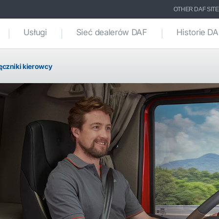
OTHER DAF SIT
Usługi
Sieć dealerów DAF
Historie D
ęczniki kierowcy