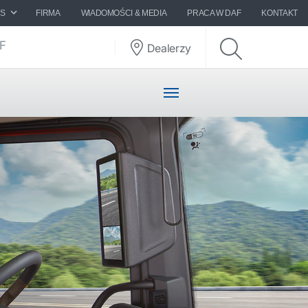
ES
FIRMA
WIADOMOŚCI & MEDIA
PRACA W DAF
KONTAKT
AF
Dealerzy