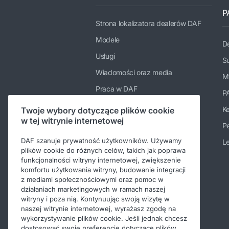
P
Strona lokalizatora dealerów DAF
Modele
De
Usługi
Su
Wiadomości oraz media
M
Praca w DAF
P
Firma
K
Twoje wybory dotyczące plików cookie
w tej witrynie internetowej
Kontakt DAF Trucks Polska
Pe
Kodeks postępowania
DAF szanuje prywatność użytkowników. Używamy
Le
plików cookie do różnych celów, takich jak poprawa
funkcjonalności witryny internetowej, zwiększenie
komfortu użytkowania witryny, budowanie integracji
z mediami społecznościowymi oraz pomoc w
działaniach marketingowych w ramach naszej
witryny i poza nią. Kontynuując swoją wizytę w
naszej witrynie internetowej, wyrażasz zgodę na
wykorzystywanie plików cookie. Jeśli jednak chcesz
dostosować swoje preferencje dotyczące plików