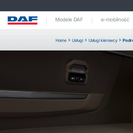
Modele DAF
e-mobilność
Home
Usługi
Usługi kierowcy
Podr