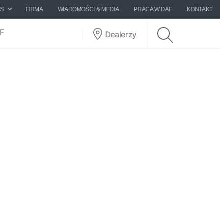
ES
FIRMA
WIADOMOŚCI & MEDIA
PRACA W DAF
KONTAKT
AF
Dealerzy