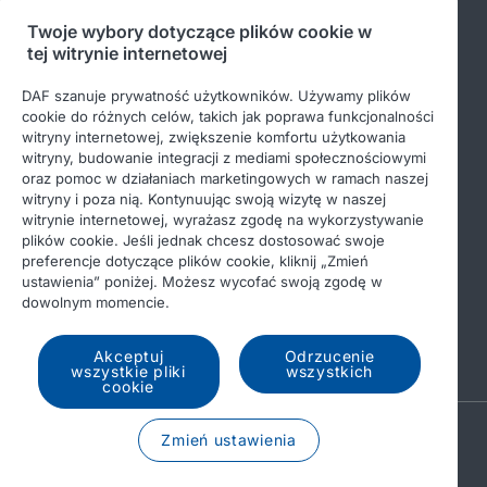
Twoje wybory dotyczące plików cookie w
tej witrynie internetowej
Bądź na bieżąco
DAF szanuje prywatność użytkowników. Używamy plików
cookie do różnych celów, takich jak poprawa funkcjonalności
witryny internetowej, zwiększenie komfortu użytkowania
witryny, budowanie integracji z mediami społecznościowymi
oraz pomoc w działaniach marketingowych w ramach naszej
witryny i poza nią. Kontynuując swoją wizytę w naszej
witrynie internetowej, wyrażasz zgodę na wykorzystywanie
plików cookie. Jeśli jednak chcesz dostosować swoje
preferencje dotyczące plików cookie, kliknij „Zmień
© 2026 DAF
Nota prawna
ustawienia” poniżej. Możesz wycofać swoją zgodę w
dowolnym momencie.
Ochrona danych osobowych
Warunki ogólne
Income Tax Report
DAF i pliki cookie
Akceptuj
Odrzucenie
wszystkie pliki
wszystkich
cookie
A PACCAR COMPANY
Zmień ustawienia
DRIVEN BY QUALITY