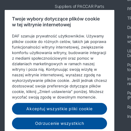
Suppliers of PACCAR Parts
P
paccarparts.com
TR
Twoje wybory dotyczące plików cookie
w tej witrynie internetowej
Warranty conditions
D
DAF szanuje prywatność użytkowników. Używamy
In
w
plików cookie do różnych celów, takich jak poprawa
funkcjonalności witryny internetowej, zwiększenie
U
komfortu użytkowania witryny, budowanie integracji
D
z mediami społecznościowymi oraz pomoc w
działaniach marketingowych w ramach naszej
P
t
witryny i poza nią. Kontynuując swoją wizytę w
naszej witrynie internetowej, wyrażasz zgodę na
In
wykorzystywanie plików cookie. Jeśli jednak chcesz
n
dostosować swoje preferencje dotyczące plików
cookie, kliknij „Zmień ustawienia” poniżej. Możesz
Pe
wycofać swoją zgodę w dowolnym momencie.
(P
Rz
Akceptuj wszystkie pliki cookie
In
Odrzucenie wszystkich