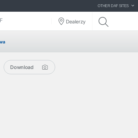
OTHER DAF SITES
AF
Dealerzy
owa
Download