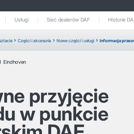
Usługi
Sieć dealerów DAF
Historie D
sztacie
Części i akcesoria
Nowe części i usługi
Informacja pras
1
Eindhoven
ne przyjęcie
du w punkcie
rskim DAF