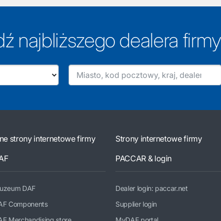
dź najbliższego dealera firm
nne strony internetowe firmy
Strony internetowe firmy
AF
PACCAR & login
uzeum DAF
Dealer login: paccar.net
AF Components
Supplier login
AF Merchandising store
MyDAF portal