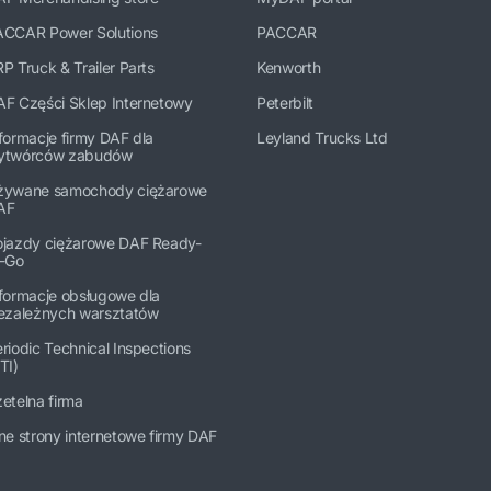
ACCAR Power Solutions
PACCAR
P Truck & Trailer Parts
Kenworth
AF Części Sklep Internetowy
Peterbilt
formacje firmy DAF dla
Leyland Trucks Ltd
ytwórców zabudów
żywane samochody ciężarowe
AF
ojazdy ciężarowe DAF Ready-
o-Go
formacje obsługowe dla
iezależnych warsztatów
riodic Technical Inspections
TI)
etelna firma
ne strony internetowe firmy DAF