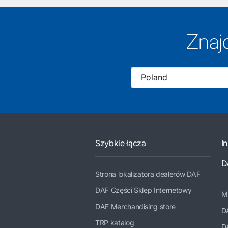
Znaj
Szybkie łącza
I
D
Strona lokalizatora dealerów DAF
DAF Części Sklep Internetowy
M
DAF Merchandising store
D
TRP katalog
D