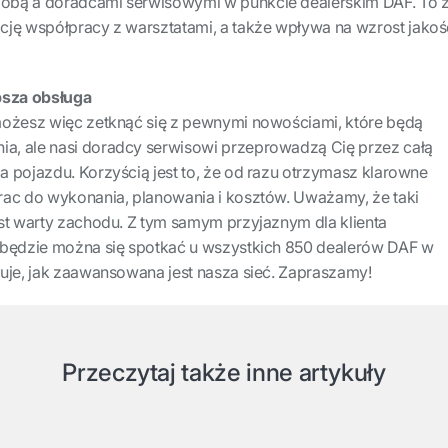
obą a doradcami serwisowymi w punkcie dealerskim DAF. To 
cję współpracy z warsztatami, a także wpływa na wzrost jakoś
psza obsługa
możesz więc zetknąć się z pewnymi nowościami, które będą
, ale nasi doradcy serwisowi przeprowadzą Cię przez całą
 pojazdu. Korzyścią jest to, że od razu otrzymasz klarowne
rac do wykonania, planowania i kosztów. Uważamy, że taki
est warty zachodu. Z tym samym przyjaznym dla klienta
 będzie można się spotkać u wszystkich 850 dealerów DAF w
uje, jak zaawansowana jest nasza sieć. Zapraszamy!
Przeczytaj także inne artykuły