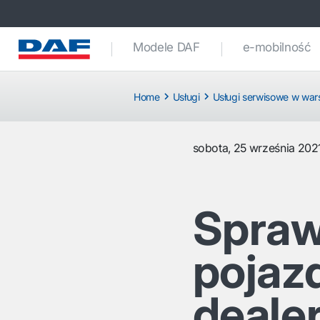
Modele DAF
e-mobilność
Home
Usługi
Usługi serwisowe w war
sobota, 25 września 202
Spraw
pojaz
deale