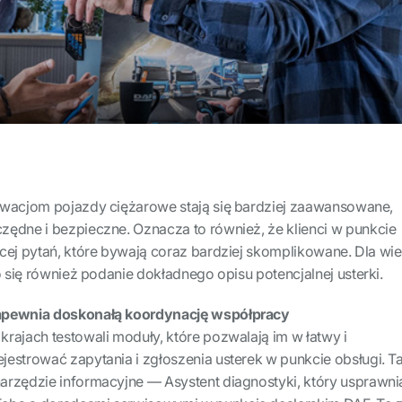
owacjom pojazdy ciężarowe stają się bardziej zaawansowane,
zędne i bezpieczne. Oznacza to również, że klienci w punkcie
cej pytań, które bywają coraz bardziej skomplikowane. Dla wie
o się również podanie dokładnego opisu potencjalnej usterki.
apewnia doskonałą koordynację współpracy
rajach testowali moduły, które pozwalają im w łatwy i
estrować zapytania i zgłoszenia usterek w punkcie obsługi. T
arzędzie informacyjne — Asystent diagnostyki, który usprawni