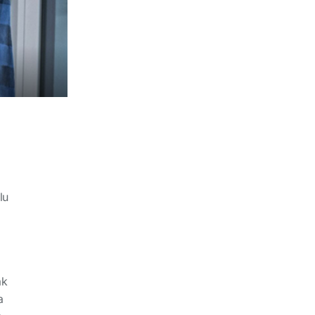
lu
ak
a