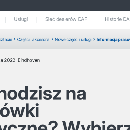
Usługi
Sieć dealerów DAF
Historie D
sztacie
Części i akcesoria
Nowe części i usługi
Informacja pras
ka 2022
Eindhoven
hodzisz na
rówki
ryczne? Wybier