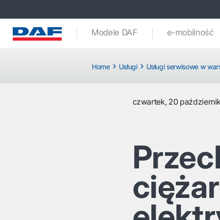
Modele DAF
e-mobilność
Home
Usługi
Usługi serwisowe w war
czwartek, 20 październi
Przec
cięża
elekt