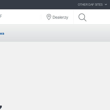
OTHER DAF SITES
AF
Dealerzy
owa
z