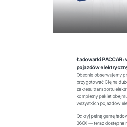
Ładowarki PACCAR: w
pojazdów elektryczn
Obecnie obserwujemy pr
przygotować Cię na duże 
zakresu transportu elek
kompletny pakiet obejmu
wszystkich pojazdów e
Odkryj pełną gamę łado
360X — teraz dostępne 