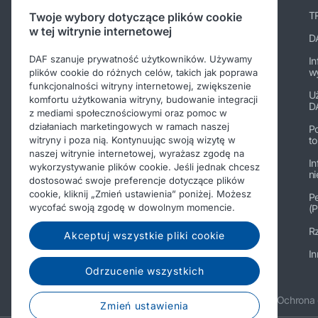
paccarparts.com
TR
Twoje wybory dotyczące plików cookie
w tej witrynie internetowej
Warranty conditions
D
DAF szanuje prywatność użytkowników. Używamy
In
w
plików cookie do różnych celów, takich jak poprawa
funkcjonalności witryny internetowej, zwiększenie
U
komfortu użytkowania witryny, budowanie integracji
D
z mediami społecznościowymi oraz pomoc w
działaniach marketingowych w ramach naszej
P
t
witryny i poza nią. Kontynuując swoją wizytę w
naszej witrynie internetowej, wyrażasz zgodę na
In
wykorzystywanie plików cookie. Jeśli jednak chcesz
n
dostosować swoje preferencje dotyczące plików
cookie, kliknij „Zmień ustawienia” poniżej. Możesz
Pe
wycofać swoją zgodę w dowolnym momencie.
(P
Rz
Akceptuj wszystkie pliki cookie
In
Odrzucenie wszystkich
© 2026 DAF
Nota prawna
Ochrona
Zmień ustawienia