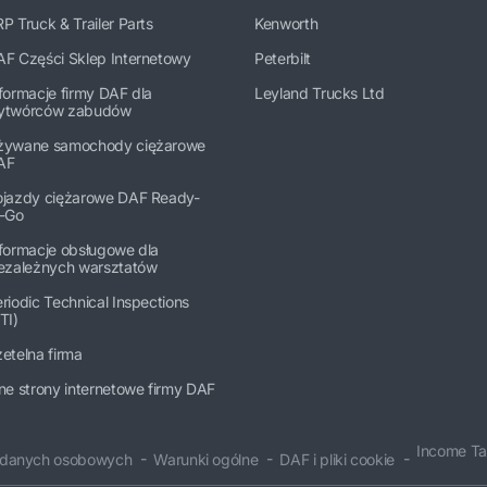
P Truck & Trailer Parts
Kenworth
AF Części Sklep Internetowy
Peterbilt
formacje firmy DAF dla
Leyland Trucks Ltd
ytwórców zabudów
żywane samochody ciężarowe
AF
ojazdy ciężarowe DAF Ready-
o-Go
formacje obsługowe dla
iezależnych warsztatów
riodic Technical Inspections
TI)
etelna firma
ne strony internetowe firmy DAF
Income Ta
 danych osobowych
Warunki ogólne
DAF i pliki cookie