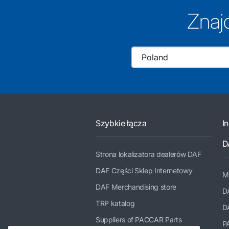
Znaj
Szybkie łącza
I
D
Strona lokalizatora dealerów DAF
DAF Części Sklep Internetowy
M
DAF Merchandising store
D
TRP katalog
D
Suppliers of PACCAR Parts
P