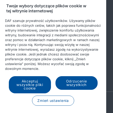
Twoje wybory dotyczące plików cookie w
tej witrynie internetowej
Bądź na bieżąco
DAF szanuje prywatność użytkowników. Używamy plików
cookie do różnych celów, takich jak poprawa funkcjonalności
witryny internetowej, zwiększenie komfortu użytkowania
witryny, budowanie integracji z mediami społecznościowymi
oraz pomoc w działaniach marketingowych w ramach naszej
witryny i poza nią. Kontynuując swoją wizytę w naszej
witrynie internetowej, wyrażasz zgodę na wykorzystywanie
plików cookie. Jeśli jednak chcesz dostosować swoje
preferencje dotyczące plików cookie, kliknij „Zmień
© 2026 DAF
Nota prawna
ustawienia” poniżej. Możesz wycofać swoją zgodę w
dowolnym momencie.
Ochrona danych osobowych
Warunki ogólne
Income Tax Report
DAF i pliki cookie
Akceptuj
Odrzucenie
wszystkie pliki
wszystkich
cookie
A PACCAR COMPANY
Zmień ustawienia
DRIVEN BY QUALITY