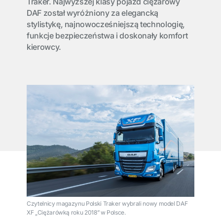
Traker. Najwyższej klasy pojazd ciężarowy
DAF został wyróżniony za elegancką
stylistykę, najnowocześniejszą technologię,
funkcje bezpieczeństwa i doskonały komfort
kierowcy.
Czytelnicy magazynu Polski Traker wybrali nowy model DAF
XF „Ciężarówką roku 2018” w Polsce.