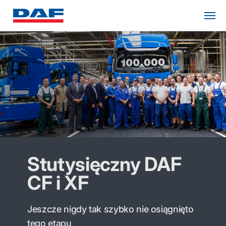
Stutysięczny DAF
CF i XF
Jeszcze nigdy tak szybko nie osiągnięto
tego etapu