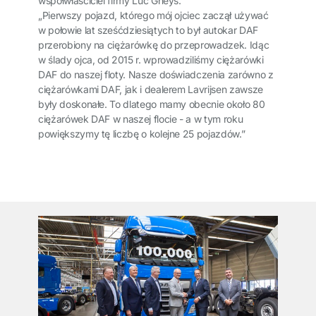
współwłaściciel firmy Luc Gheys.
„Pierwszy pojazd, którego mój ojciec zaczął używać
w połowie lat sześćdziesiątych to był autokar DAF
przerobiony na ciężarówkę do przeprowadzek. Idąc
w ślady ojca, od 2015 r. wprowadziliśmy ciężarówki
DAF do naszej floty. Nasze doświadczenia zarówno z
ciężarówkami DAF, jak i dealerem Lavrijsen zawsze
były doskonałe. To dlatego mamy obecnie około 80
ciężarówek DAF w naszej flocie - a w tym roku
powiększymy tę liczbę o kolejne 25 pojazdów.”