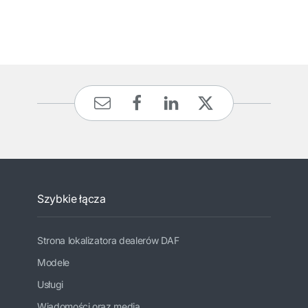
Szybkie łącza
Strona lokalizatora dealerów DAF
Modele
Usługi
Wiadomości oraz media