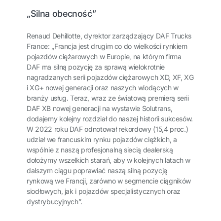
„Silna obecność”
Renaud Dehillotte, dyrektor zarządzający DAF Trucks
France: „Francja jest drugim co do wielkości rynkiem
pojazdów ciężarowych w Europie, na którym firma
DAF ma silną pozycję za sprawą wielokrotnie
nagradzanych serii pojazdów ciężarowych XD, XF, XG
i XG+ nowej generacji oraz naszych wiodących w
branży usług. Teraz, wraz ze światową premierą serii
DAF XB nowej generacji na wystawie Solutrans,
dodajemy kolejny rozdział do naszej historii sukcesów.
W 2022 roku DAF odnotował rekordowy (15,4 proc.)
udział we francuskim rynku pojazdów ciężkich, a
wspólnie z naszą profesjonalną siecią dealerską
dołożymy wszelkich starań, aby w kolejnych latach w
dalszym ciągu poprawiać naszą silną pozycję
rynkową we Francji, zarówno w segmencie ciągników
siodłowych, jak i pojazdów specjalistycznych oraz
dystrybucyjnych”.