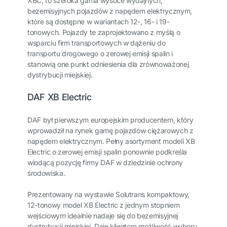
XBC, to szeroka gama wysoce wydajnych,
bezemisyjnych pojazdów z napędem elektrycznym,
które są dostępne w wariantach 12-, 16- i 19-
tonowych. Pojazdy te zaprojektowano z myślą o
wsparciu firm transportowych w dążeniu do
transportu drogowego o zerowej emisji spalin i
stanowią one punkt odniesienia dla zrównoważonej
dystrybucji miejskiej.
DAF XB Electric
DAF był pierwszym europejskim producentem, który
wprowadził na rynek gamę pojazdów ciężarowych z
napędem elektrycznym. Pełny asortyment modeli XB
Electric o zerowej emisji spalin ponownie podkreśla
wiodącą pozycję firmy DAF w dziedzinie ochrony
środowiska.
Prezentowany na wystawie Solutrans kompaktowy,
12-tonowy model XB Electric z jednym stopniem
wejściowym idealnie nadaje się do bezemisyjnej
dystrybucji miejskiej. Daje klientom możliwość wyboru