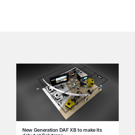
͏
New Generation DAF XB to make its