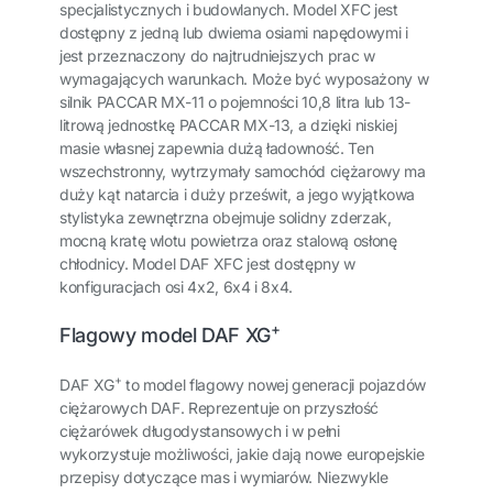
specjalistycznych i budowlanych. Model XFC jest
dostępny z jedną lub dwiema osiami napędowymi i
jest przeznaczony do najtrudniejszych prac w
wymagających warunkach. Może być wyposażony w
silnik PACCAR MX-11 o pojemności 10,8 litra lub 13-
litrową jednostkę PACCAR MX-13, a dzięki niskiej
masie własnej zapewnia dużą ładowność. Ten
wszechstronny, wytrzymały samochód ciężarowy ma
duży kąt natarcia i duży prześwit, a jego wyjątkowa
stylistyka zewnętrzna obejmuje solidny zderzak,
mocną kratę wlotu powietrza oraz stalową osłonę
chłodnicy. Model DAF XFC jest dostępny w
konfiguracjach osi 4x2, 6x4 i 8x4.
+
Flagowy model DAF XG
+
DAF XG
to model flagowy nowej generacji pojazdów
ciężarowych DAF. Reprezentuje on przyszłość
ciężarówek długodystansowych i w pełni
wykorzystuje możliwości, jakie dają nowe europejskie
przepisy dotyczące mas i wymiarów. Niezwykle