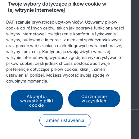
Twoje wybory dotyczące plików cookie w
tej witrynie internetowej
Bądź na bieżąco
DAF szanuje prywatność użytkowników. Używamy plików
cookie do różnych celów, takich jak poprawa funkcjonalności
witryny internetowej, zwiększenie komfortu użytkowania
witryny, budowanie integracji z mediami społecznościowymi
oraz pomoc w działaniach marketingowych w ramach naszej
witryny i poza nią. Kontynuując swoją wizytę w naszej
witrynie internetowej, wyrażasz zgodę na wykorzystywanie
plików cookie. Jeśli jednak chcesz dostosować swoje
preferencje dotyczące plików cookie, kliknij „Zmień
© 2026 DAF
Nota prawna
ustawienia” poniżej. Możesz wycofać swoją zgodę w
dowolnym momencie.
Ochrona danych osobowych
Warunki ogólne
Income Tax Report
DAF i pliki cookie
Akceptuj
Odrzucenie
wszystkie pliki
wszystkich
cookie
A PACCAR COMPANY
Zmień ustawienia
DRIVEN BY QUALITY