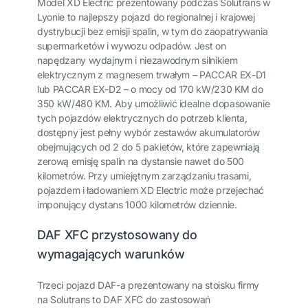
Model XD Electric prezentowany podczas Solutrans w
Lyonie to najlepszy pojazd do regionalnej i krajowej
dystrybucji bez emisji spalin, w tym do zaopatrywania
supermarketów i wywozu odpadów. Jest on
napędzany wydajnym i niezawodnym silnikiem
elektrycznym z magnesem trwałym – PACCAR EX-D1
lub PACCAR EX-D2 – o mocy od 170 kW/230 KM do
350 kW/480 KM. Aby umożliwić idealne dopasowanie
tych pojazdów elektrycznych do potrzeb klienta,
dostępny jest pełny wybór zestawów akumulatorów
obejmujących od 2 do 5 pakietów, które zapewniają
zerową emisję spalin na dystansie nawet do 500
kilometrów. Przy umiejętnym zarządzaniu trasami,
pojazdem i ładowaniem XD Electric może przejechać
imponujący dystans 1000 kilometrów dziennie.
DAF XFC przystosowany do
wymagających warunków
Trzeci pojazd DAF-a prezentowany na stoisku firmy
na Solutrans to DAF XFC do zastosowań