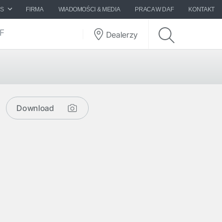
ES
FIRMA
WIADOMOŚCI & MEDIA
PRACA W DAF
KONTAKT
AF
Dealerzy
Download