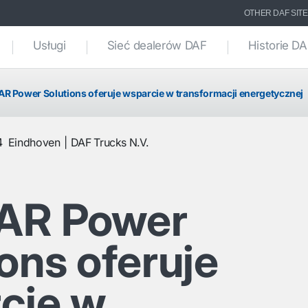
OTHER DAF SIT
Usługi
Sieć dealerów DAF
Historie D
R Power Solutions oferuje wsparcie w transformacji energetycznej
4
Eindhoven
DAF Trucks N.V.
AR Power
ons oferuje
cie w