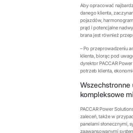
Aby opracować najbardzi
danego klienta, zaczynam
pojazdów, harmonogramy
prąd i potencjalne nadwy
brana jest również przep
– Po przeprowadzeniu an
klienta, biorąc pod uwag
dyrektor PACCAR Power 
potrzeb klienta, ekonomi
Wszechstronne 
kompleksowe mi
PACCAR Power Solutions
zaleceń, także w przyp
panelami słonecznymi, 
zaawansowanymi systema