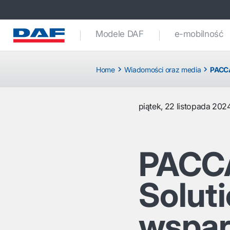
Modele DAF
e-mobilność
Home
Wiadomości oraz media
PACCA
piątek, 22 listopada 202
PACC
Soluti
wspar