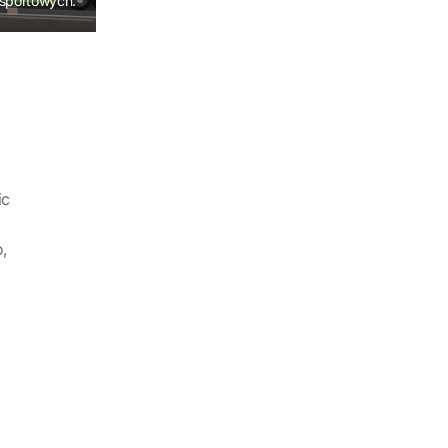
nsportowych.
ic
,