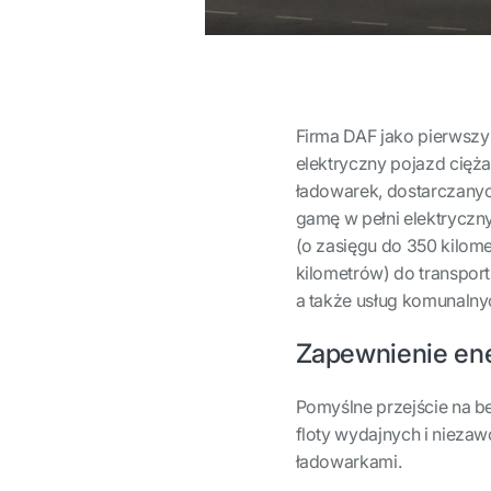
Firma DAF jako pierwszy
elektryczny pojazd cięża
ładowarek, dostarczanyc
gamę w pełni elektryczn
(o zasięgu do 350 kilomet
kilometrów) do transpor
a także usług komunalny
Zapewnienie ene
Pomyślne przejście na be
floty wydajnych i nieza
ładowarkami.