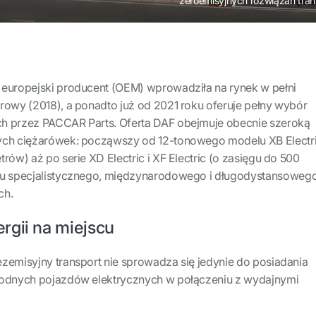
zeroemisyjnych rozwiązań tra
 europejski producent (OEM) wprowadziła na rynek w pełni
rowy (2018), a ponadto już od 2021 roku oferuje pełny wybór
h przez PACCAR Parts. Oferta DAF obejmuje obecnie szeroką
ych ciężarówek: począwszy od 12-tonowego modelu XB Electr
rów) aż po serie XD Electric i XF Electric (o zasięgu do 500
tu specjalistycznego, międzynarodowego i długodystansowego
ch.
rgii na miejscu
zemisyjny transport nie sprowadza się jedynie do posiadania
wodnych pojazdów elektrycznych w połączeniu z wydajnymi