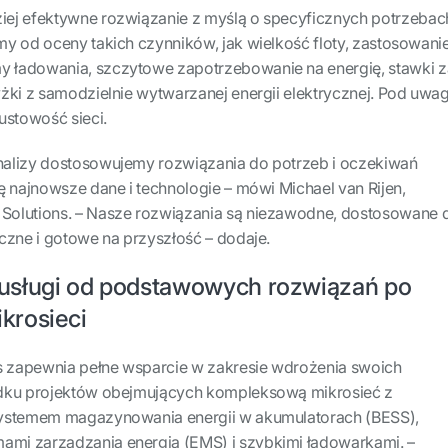
ej efektywne rozwiązanie z myślą o specyficznych potrzebac
y od oceny takich czynników, jak wielkość floty, zastosowani
 ładowania, szczytowe zapotrzebowanie na energię, stawki z
żki z samodzielnie wytwarzanej energii elektrycznej. Pod uwa
ustowość sieci.
alizy dostosowujemy rozwiązania do potrzeb i oczekiwań
ę najnowsze dane i technologie – mówi Michael van Rijen,
Solutions. – Nasze rozwiązania są niezawodne, dostosowane 
czne i gotowe na przyszłość – dodaje.
usługi od podstawowych rozwiązań po
krosieci
 zapewnia pełne wsparcie w zakresie wdrożenia swoich
adku projektów obejmujących kompleksową mikrosieć z
systemem magazynowania energii w akumulatorach (BESS),
mi zarządzania energią (EMS) i szybkimi ładowarkami. –