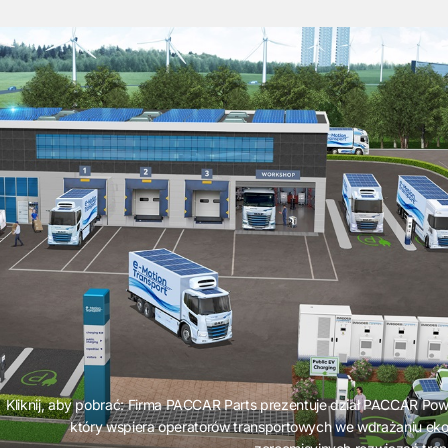
Kliknij, aby pobrać: Firma PACCAR Parts prezentuje dział PACCAR Powe
który wspiera operatorów transportowych we wdrażaniu e