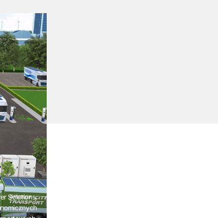
r Solutions,
konomicznych