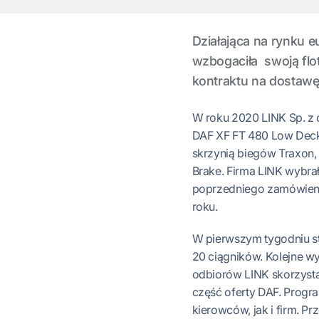
Działająca na rynku e
wzbogaciła swoją flot
kontraktu na dostaw
W roku 2020 LINK Sp. z 
DAF XF FT 480 Low Deck
skrzynią biegów Traxon,
Brake. Firma LINK wybrał
poprzedniego zamówieni
roku.
W pierwszym tygodniu st
20 ciągników. Kolejne w
odbiorów LINK skorzystał
część oferty DAF. Progra
kierowców, jak i firm. 