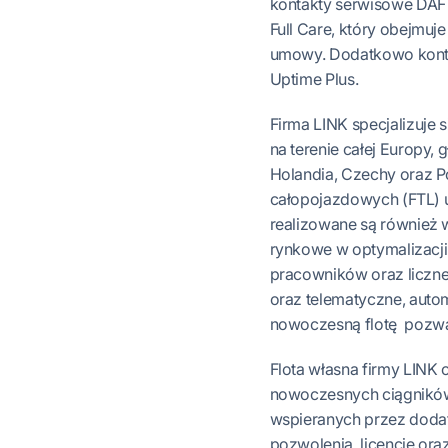
kontakty serwisowe DAF 
Full Care, który obejmuj
umowy. Dodatkowo kontr
Uptime Plus.
Firma LINK specjalizuje
na terenie całej Europy, 
Holandia, Czechy oraz Po
całopojazdowych (FTL) u
realizowane są również w
rynkowe w optymalizacj
pracowników oraz liczne 
oraz telematyczne, auto
nowoczesną flotę pozwala
Flota własna firmy LINK 
nowoczesnych ciągników
wspieranych przez doda
pozwolenia, licencje ora