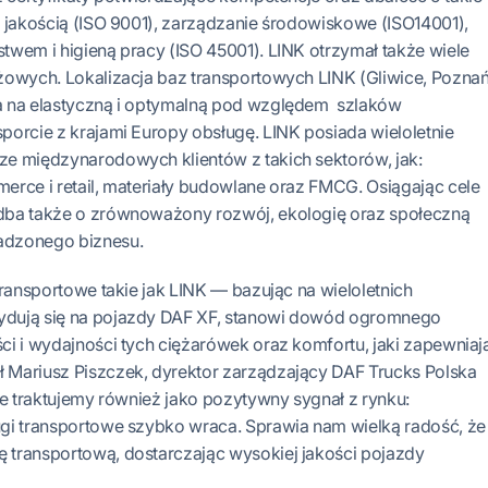
 jakością (ISO 9001), zarządzanie środowiskowe (ISO14001),
wem i higieną pracy (ISO 45001). LINK otrzymał także wiele
żowych. Lokalizacja baz transportowych LINK (Gliwice, Poznań
a na elastyczną i optymalną pod względem szlaków
orcie z krajami Europy obsługę. LINK posiada wieloletnie
e międzynarodowych klientów z takich sektorów, jak:
erce i retail, materiały budowlane oraz FMCG. Osiągając cele
dba także o zrównoważony rozwój, ekologię oraz społeczną
adzonego biznesu.
transportowe takie jak LINK — bazując na wieloletnich
dują się na pojazdy DAF XF, stanowi dowód ogromnego
i i wydajności tych ciężarówek oraz komfortu, jaki zapewniaj
Mariusz Piszczek, dyrektor zarządzający DAF Trucks Polska
ie traktujemy również jako pozytywny sygnał z rynku:
gi transportowe szybko wraca. Sprawia nam wielką radość, że
transportową, dostarczając wysokiej jakości pojazdy