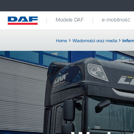
Modele DAF
e-mobilność
Home
Wiadomości oraz media
Infor