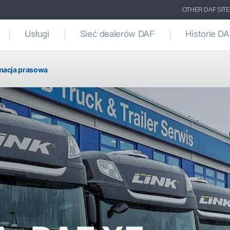
OTHER DAF SIT
Usługi
Sieć dealerów DAF
Historie D
macja prasowa