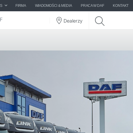
ES
FIRMA
WIADOMOŚCI & MEDIA
PRACA W DAF
KONTAKT
AF
Dealerzy