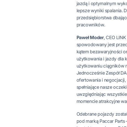
jazdą i optymalnym wyk
lepsze wyniki spalania. D
przedsiębiorstwa dbając
pracowników.
Paweł Moder
, CEO LINK 
spowodowany jest przed
kątem bezawaryjności or
użytkowania i jazdy dla
użytkowaniu ciągników m
Jednocześnie Zespół DA
ofertowania i negocjacj
spełniające nasze oczek
uwzględniając wszystki
momencie atrakcyjne waru
Odebrane pojazdy zosta
pod marką Paccar Parts –