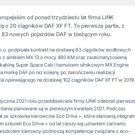
uropejskim od ponad trzydziestu lat firma LINK
ę o 20 ciągników DAF XF FT. To pierwsza partia, z
ę 83 nowych pojazdów DAF w bieżącym roku.
o.o. podpisała kontrakt na dostawę 83 ciągników siodłowych
 z silnikiem MX 13 o mocy 480 KM oraz zautomatyzowaną
 kabiną Super Space Cab i hamulcem silnikowym MX Engine
a markę DAF po raz kolejny po zakończeniu realizacji
a opiewającego na dostawę 102 ciągników DAF XF FT w 2019
ycznia 2021 roku przedstawiciele firmy LINK odebrali pierwsz
ydania planowane są w pierwszym kwartale 2021. Podczas
 ze szkolenia kierowców Eco Drive +, które stanowią integral
m szkoleń Eco Drive + od lat cieszy się uznaniem zarówno
Przeszkoleni kierowcy podnoszą kompetencje związane z eco-