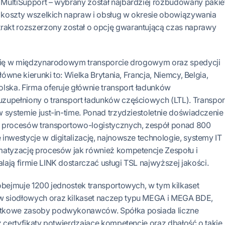
MultiSupport – wybrany został najbardziej rozbudowany pakie
e koszty wszelkich napraw i obsług w okresie obowiązywania
akt rozszerzony został o opcję gwarantującą czas naprawy
 się w międzynarodowym transporcie drogowym oraz spedycji
główne kierunki to: Wielka Brytania, Francja, Niemcy, Belgia,
lska. Firma oferuje głównie transport ładunków
zupełniony o transport ładunków częściowych (LTL). Transpor
 systemie just-in-time. Ponad trzydziestoletnie doświadczenie
i procesów transportowo-logistycznych, zespół ponad 800
inwestycje w digitalizację, najnowsze technologie, systemy IT
matyzację procesów jak również kompetencje Zespołu i
ją firmie LINK dostarczać usługi TSL najwyższej jakości.
obejmuje 1200 jednostek transportowych, w tym kilkaset
 siodłowych oraz kilkaset naczep typu MEGA i MEGA BDE,
tkowe zasoby podwykonawców. Spółka posiada liczne
z certyfikaty potwierdzające kompetencje oraz dbałość o takie