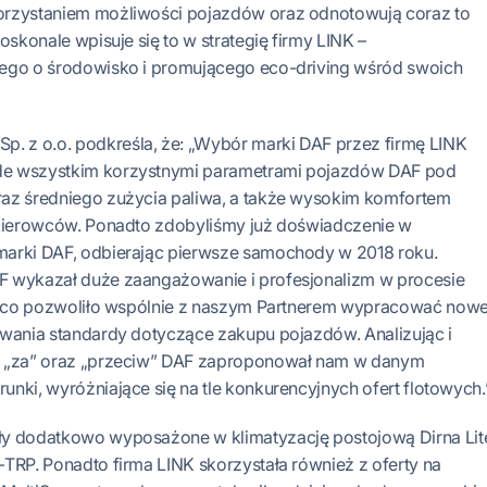
orzystaniem możliwości pojazdów oraz odnotowują coraz to
oskonale wpisuje się to w strategię firmy LINK –
ego o środowisko i promującego eco-driving wśród swoich
Sp. z o.o. podkreśla, że: „Wybór marki DAF przez firmę LINK
e wszystkim korzystnymi parametrami pojazdów DAF pod
az średniego zużycia paliwa, a także wysokim komfortem
 kierowców. Ponadto zdobyliśmy już doświadczenie w
arki DAF, odbierając pierwsze samochody w 2018 roku.
F wykazał duże zaangażowanie i profesjonalizm w procesie
i, co pozwoliło wspólnie z naszym Partnerem wypracować nowe
iwania standardy dotyczące zakupu pojazdów. Analizując i
e „za” oraz „przeciw” DAF zaproponował nam w danym
nki, wyróżniające się na tle konkurencyjnych ofert flotowych.
ły dodatkowo wyposażone w klimatyzację postojową Dirna Lit
TRP. Ponadto firma LINK skorzystała również z oferty na