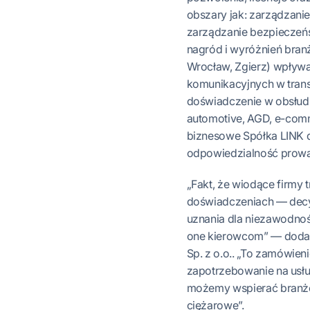
obszary jak: zarządzanie
zarządzanie bezpieczeńst
nagród i wyróżnień bran
Wrocław, Zgierz) wpływ
komunikacyjnych w transp
doświadczenie w obsłudz
automotive, AGD, e-comm
biznesowe Spółka LINK 
odpowiedzialność prow
„Fakt, że wiodące firmy 
doświadczeniach — decy
uznania dla niezawodnośc
one kierowcom” — dodał 
Sp. z o.o.. „To zamówien
zapotrzebowanie na usłu
możemy wspierać branżę 
ciężarowe”.