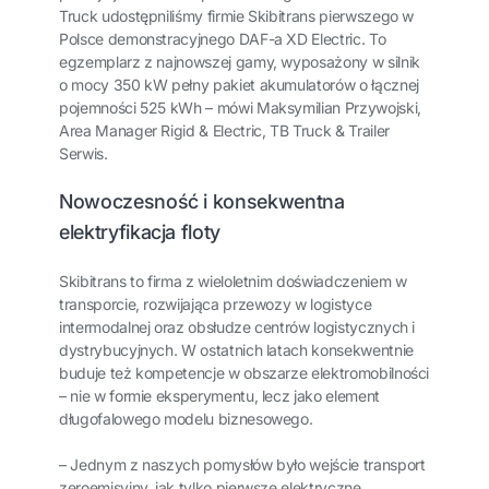
Truck udostępniliśmy firmie Skibitrans pierwszego w
Polsce demonstracyjnego DAF-a XD Electric. To
egzemplarz z najnowszej gamy, wyposażony w silnik
o mocy 350 kW pełny pakiet akumulatorów o łącznej
pojemności 525 kWh – mówi Maksymilian Przywojski,
Area Manager Rigid & Electric, TB Truck & Trailer
Serwis.
Nowoczesność i konsekwentna
elektryfikacja floty
Skibitrans to firma z wieloletnim doświadczeniem w
transporcie, rozwijająca przewozy w logistyce
intermodalnej oraz obsłudze centrów logistycznych i
dystrybucyjnych. W ostatnich latach konsekwentnie
buduje też kompetencje w obszarze elektromobilności
– nie w formie eksperymentu, lecz jako element
długofalowego modelu biznesowego.
– Jednym z naszych pomysłów było wejście transport
zeroemisyjny, jak tylko pierwsze elektryczne