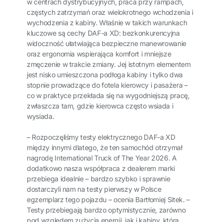
w centrach dystrybucyjnych, praca przy rampach,
częstych zatrzymań oraz wielokrotnego wchodzenia i
wychodzenia z kabiny. Właśnie w takich warunkach
kluczowe są cechy DAF-a XD: bezkonkurencyjna
widoczność ułatwiająca bezpieczne manewrowanie
oraz ergonomia wspierająca komfort i mniejsze
zmęczenie w trakcie zmiany. Jej istotnym elementem
jest nisko umieszczona podłoga kabiny i tylko dwa
stopnie prowadzące do fotela kierowcy i pasażera –
co w praktyce przekłada się na wygodniejszą pracę,
zwłaszcza tam, gdzie kierowca często wsiada i
wysiada.
– Rozpoczęliśmy testy elektrycznego DAF-a XD
między innymi dlatego, że ten samochód otrzymał
nagrodę International Truck of The Year 2026. A
dodatkowo nasza współpraca z dealerem marki
przebiega idealnie – bardzo szybko i sprawnie
dostarczyli nam na testy pierwszy w Polsce
egzemplarz tego pojazdu – ocenia Bartłomiej Sitek. –
Testy przebiegają bardzo optymistycznie, zarówno
pod względem zużycia energii, jak i kabiny, która