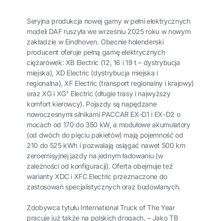
Seryjna produkcja nowej gamy w pełni elektrycznych
modeli DAF ruszyła we wrześniu 2025 roku w nowym
zakładzie w Eindhoven. Obecnie holenderski
producent oferuje pełną gamę elektrycznych
ciężarówek: XB Electric (12, 16 i 19 t – dystrybucja
miejska), XD Electric (dystrybucja miejska i
regionalna), XF Electric (transport regionalny i krajowy)
oraz XG i XG⁺ Electric (długie trasy i najwyższy
komfort kierowcy). Pojazdy są napędzane
nowoczesnymi silnikami PACCAR EX-D1 i EX-D2 o
mocach od 170 do 350 kW, a modułowe akumulatory
(od dwóch do pięciu pakietów) mają pojemność od
210 do 525 kWh i pozwalają osiągać nawet 500 km
zeroemisyjnej jazdy na jednym ładowaniu (w
zależności od konfiguracji). Oferta obejmuje też
warianty XDC i XFC Electric przeznaczone do
zastosowań specjalistycznych oraz budowlanych.
Zdobywca tytułu International Truck of The Year
pracuje już także na polskich drogach. – Jako TB