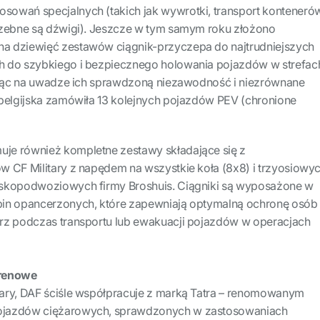
owań specjalnych (takich jak wywrotki, transport kontenerów
rzebne są dźwigi). Jeszcze w tym samym roku złożono
a dziewięć zestawów ciągnik-przyczepa do najtrudniejszych
h do szybkiego i bezpiecznego holowania pojazdów w strefac
Mając na uwadze ich sprawdzoną niezawodność i niezrównane
 belgijska zamówiła 13 kolejnych pojazdów PEV (chronione
je również kompletne zestawy składające się z
w CF Military z napędem na wszystkie koła (8x8) i trzyosiowy
iskopodwoziowych firmy Broshuis. Ciągniki są wyposażone w
bin opancerzonych, które zapewniają optymalną ochronę osób
rz podczas transportu lub ewakuacji pojazdów w operacjach
erenowe
ary, DAF ściśle współpracuje z marką Tatra – renomowanym
ojazdów ciężarowych, sprawdzonych w zastosowaniach