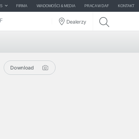
ES
FIRMA
WIADOMOŚCI & MEDIA
PRACA W DAF
KONTAKT
AF
Dealerzy
Download