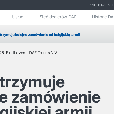
OTHER DAF SIT
Usługi
Sieć dealerów DAF
Historie D
trzymuje kolejne zamówienie od belgijskiej armii
025
Eindhoven
DAF Trucks N.V.
trzymuje
ne zamówienie
gijskiej armii