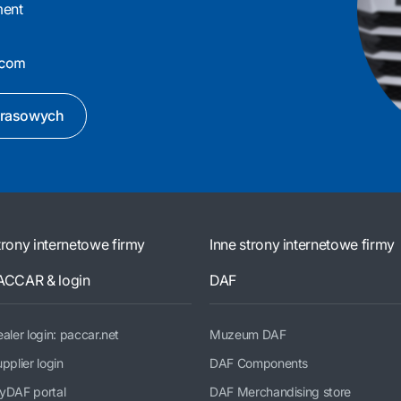
ment
prasowych
trony internetowe firmy
Inne strony internetowe firmy
ACCAR & login
DAF
aler login: paccar.net
Muzeum DAF
pplier login
DAF Components
yDAF portal
DAF Merchandising store