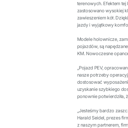
terenowych. Efektem tej 
zastosowano wysokiej kl
zawieszeniem kół. Dzięk
jazdy i wyjątkowy komfor
Modele holownicze, zamó
pojazdów, są napędzane
KM. Nowoczesne opancerz
„Pojazd PEV, opracowany p
nasze potrzeby operacyj
dostosować wyposażenie 
uzyskanie szybkiego do
ponownie potwierdziła, że
„Jesteśmy bardzo zaszcz
Harald Seidel, prezes fi
z naszym partnerem, fir