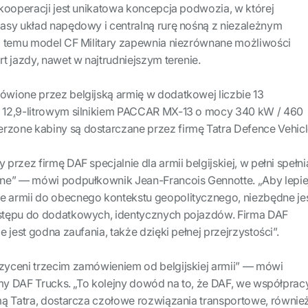
kooperacji jest unikatowa koncepcja podwozia, w której
asy układ napędowy i centralną rurę nośną z niezależnym
i temu model CF Military zapewnia niezrównane możliwości
t jazdy, nawet w najtrudniejszym terenie.
wione przez belgijską armię w dodatkowej liczbie 13
 12,9-litrowym silnikiem PACCAR MX-13 o mocy 340 kW / 460
one kabiny są dostarczane przez firmę Tatra Defence Vehicl
rzez firmę DAF specjalnie dla armii belgijskiej, w pełni spełni
ne” — mówi podpułkownik Jean-Francois Gennotte. „Aby lepie
armii do obecnego kontekstu geopolitycznego, niezbędne je
stępu do dodatkowych, identycznych pojazdów. Firma DAF
 jest godna zaufania, także dzięki pełnej przejrzystości”.
yceni trzecim zamówieniem od belgijskiej armii” — mówi
rmy DAF Trucks. „To kolejny dowód na to, że DAF, we współprac
mą Tatra, dostarcza czołowe rozwiązania transportowe, równie