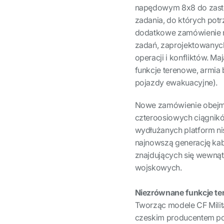
napędowym 8x8 do zastos
zadania, do których pot
dodatkowe zamówienie n
zadań, zaprojektowanyc
operacji i konfliktów. 
funkcje terenowe, armia
pojazdy ewakuacyjne).
Nowe zamówienie obejmu
czteroosiowych ciągnikó
wydłużanych platform n
najnowszą generację ka
znajdujących się wewnąt
wojskowych.
Niezrównane funkcje t
Tworząc modele CF Milit
czeskim producentem p