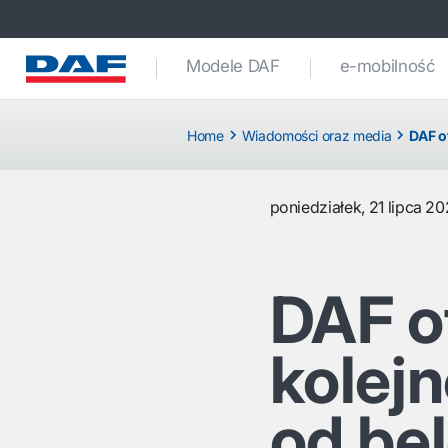
Modele DAF
e-mobilność
Home
Wiadomości oraz media
DAF o
poniedziałek, 21 lipca 2
DAF o
kolej
od bel