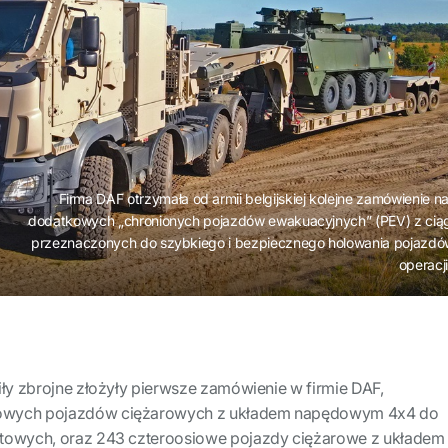
Firma DAF otrzymała od armii belgijskiej kolejne zamówienie n
dodatkowych „chronionych pojazdów ewakuacyjnych” (PEV) z cią
przeznaczonych do szybkiego i bezpiecznego holowania pojazdó
operacji
iły zbrojne złożyły pierwsze zamówienie w firmie DAF,
owych pojazdów ciężarowych z układem napędowym 4x4 do
rtowych, oraz 243 czteroosiowe pojazdy ciężarowe z układem