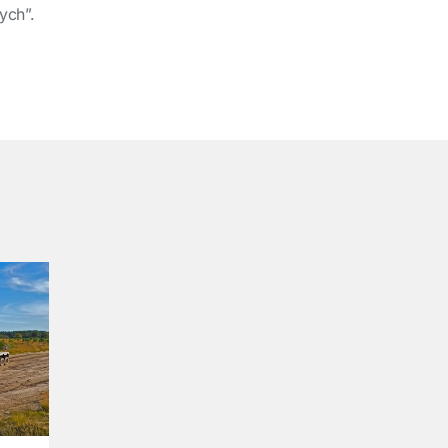
ych”.