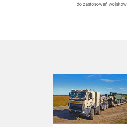
do zastosowań wojskow
͏