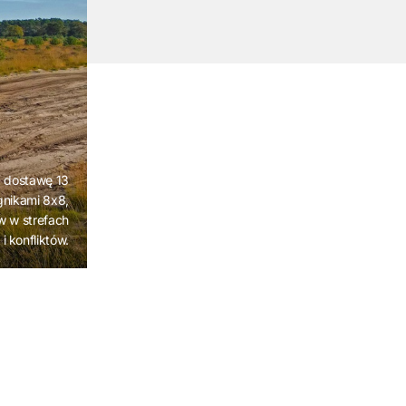
a dostawę 13
gnikami 8x8,
w w strefach
 i konfliktów.