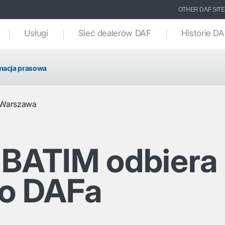
OTHER DAF SIT
Usługi
Sieć dealerów DAF
Historie D
macja prasowa
Warszawa
 BATIM odbiera
o DAFa