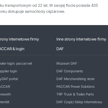
nku transportowym od 22 lat. W swojej flocie posiada 435
oku dokupuje samochody ciężarowe.
trony internetowe firmy
Inne strony internetowe firmy
ACCAR & login
DAF
aler login: paccar.net
Muzeum DAF
pplier login
DAF Components
yDAF portal
DAF Merchandising store
ACCAR
PACCAR Power Solutions
enworth
TRP Truck & Trailer Parts
terbilt
DAF Części Sklep Internetowy