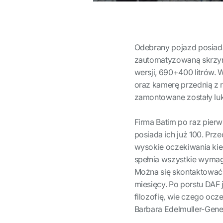
Odebrany pojazd posiad
zautomatyzowaną skrzyni
wersji, 690+400 litrów.
oraz kamerę przednią z 
zamontowane zostały luk
Firma Batim po raz pierw
posiada ich już 100. Prz
wysokie oczekiwania ki
spełnia wszystkie wymagan
Można się skontaktować 
miesięcy. Po porstu DAF 
filozofię, wie czego ocze
Barbara Edelmuller-Gene