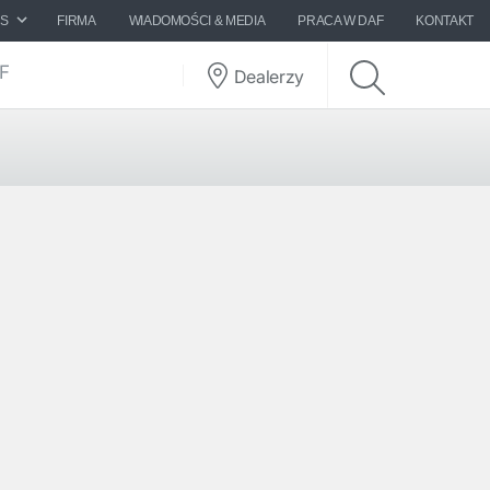
ES
FIRMA
WIADOMOŚCI & MEDIA
PRACA W DAF
KONTAKT
AF
Dealerzy