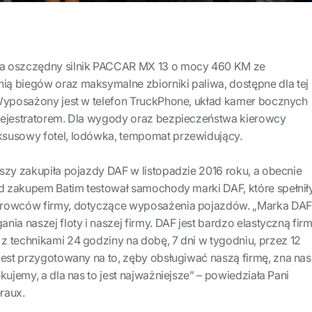
a oszczędny silnik PACCAR MX 13 o mocy 460 KM ze
ą biegów oraz maksymalne zbiorniki paliwa, dostępne dla tej
 Wyposażony jest w telefon TruckPhone, układ kamer bocznych
rejestratorem. Dla wygody oraz bezpieczeństwa kierowcy
susowy fotel, lodówka, tempomat przewidujący.
szy zakupiła pojazdy DAF w listopadzie 2016 roku, a obecnie
ed zakupem Batim testował samochody marki DAF, które spełnił
erowców firmy, dotyczące wyposażenia pojazdów. „Marka DAF
ia naszej floty i naszej firmy. DAF jest bardzo elastyczną firm
z technikami 24 godziny na dobę, 7 dni w tygodniu, przez 12
jest przygotowany na to, zęby obsługiwać naszą firmę, zna na
kujemy, a dla nas to jest najważniejsze” – powiedziała Pani
raux.