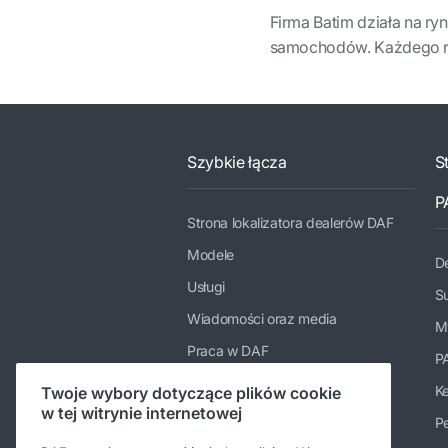
Firma Batim działa na ry
samochodów. Każdego r
Szybkie łącza
S
P
Strona lokalizatora dealerów DAF
Modele
De
Usługi
Su
Wiadomości oraz media
M
Praca w DAF
P
Firma
K
Twoje wybory dotyczące plików cookie
w tej witrynie internetowej
Kontakt DAF Trucks Polska
Pe
Kodeks postępowania